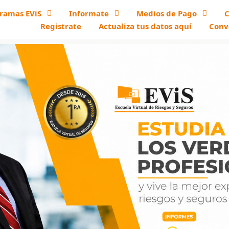
ramas EViS
Informate
Medios de Pago
C
Registrate
Actualiza tus datos aquí
Conv