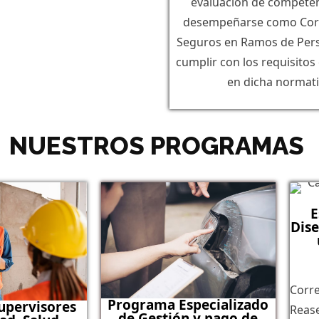
evaluación de competen
desempeñarse como Cor
Seguros en Ramos de Per
cumplir con los requisitos
en dicha normati
NUESTROS PROGRAMAS
E
Dise
Corre
Programa Especializado
upervisores
Reas
de Gestión y pago de