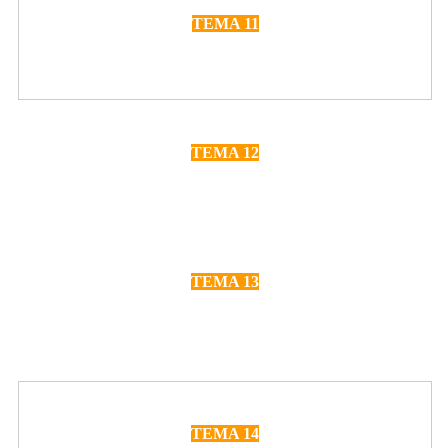
TEMA 11
Solicitud de prórroga de la empresa
TEMA 12
Plazo para el pago del siniestro
TEMA 13
Penalidad por demora en el pago del
siniestro
TEMA 14