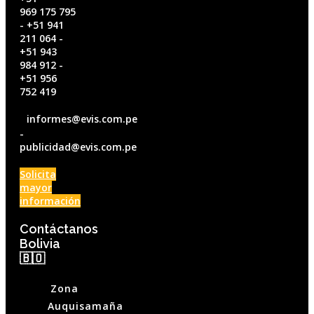
969 175 795
- +51 941
211 064 -
+51 943
984 912 -
+51 956
752 419
informes@evis.com.pe
-
publicidad@evis.com.pe
Solicita
mayor
información
Contáctanos
Bolivia
🇧🇴
Zona
Auquisamaña