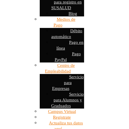
para registro en
SUSALUD
Blog
Medios de
Pago
Débito
automático
Pago en
línea
Pago
PayPal
Centro de
Empleabilidad
Servicio
para
Empresas
Servicio
para Alumnos y
Graduados
Campus Virtual
Registrate
Actualiza tus datos
aquí