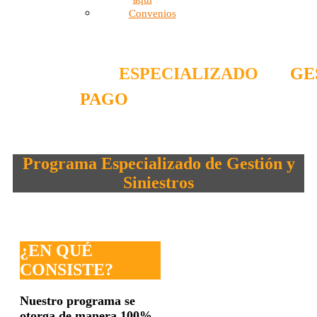
Convenios
PROGRAMA
ESPECIALIZADO
DE
GE
PAGO
SINIESTROS
Programa Especializado de Gestión y
Siniestros
¿EN QUÉ
CONSISTE?
Nuestro programa se
otorga de manera 100%