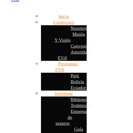
Inicio
Conócenos
Nosotros
Misión
Y Visión
Convenios
Autoridades
EViS
Programas
EViS
Perú
Bolivia
Ecuador
Informate
Biblioteca
Testimonios
Empresas
de
seguros
Guía