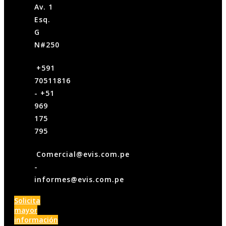
Av. 1
Esq.
G
N#250
‪+591
70511816‬
- +51
969
175
795
Comercial@evis.com.pe
-
informes@evis.com.pe
Solicita
mayor
información