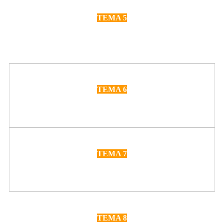
TEMA 5
Solicitud de cobertura
TEMA 6
Aviso del siniestro: Resumen
TEMA 7
Pago de indemnización
TEMA 8