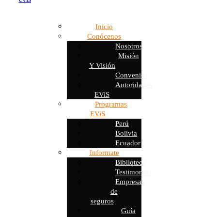
Inicio
Conócenos
Nosotros
Misión
Y Visión
Convenios
Autoridades
EViS
Programas
EViS
Perú
Bolivia
Ecuador
Informate
Biblioteca
Testimonios
Empresas
de
seguros
Guía