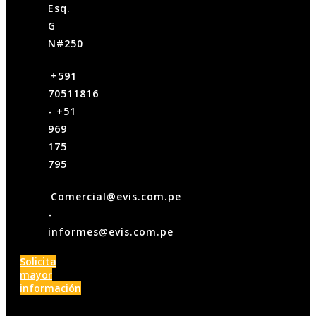
Esq.
G
N#250
‪+591
70511816‬
- +51
969
175
795
Comercial@evis.com.pe
-
informes@evis.com.pe
Solicita
mayor
información