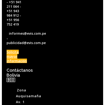
- +51 941
211 064 -
+51 943
984 912 -
+51 956
752 419
informes@evis.com.pe
-
publicidad@evis.com.pe
Solicita
mayor
información
Contáctanos
Bolivia
🇧🇴
Zona
Auquisamaña
Av. 1