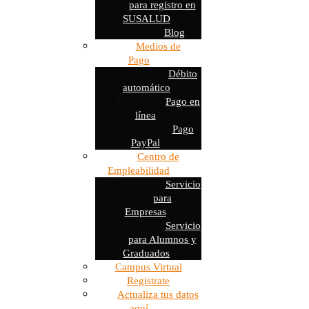
para registro en
SUSALUD
Blog
Medios de
Pago
Débito
automático
Pago en
línea
Pago
PayPal
Centro de
Empleabilidad
Servicio
para
Empresas
Servicio
para Alumnos y
Graduados
Campus Virtual
Registrate
Actualiza tus datos
aquí