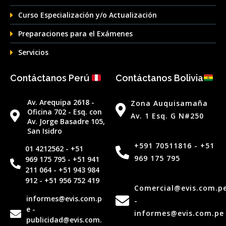
Curso Especialización y/o Actualización
Preparaciones para el Exámenes
Servicios
Contáctanos Perú
Contáctanos Bolivia
Av. Arequipa 2618 -
Zona Auquisamaña
Oficina 702 - Esq. con
Av. 1 Esq. G N#250
Av. Jorge Basadre 105,
San Isidro
‪+591 70511816‬ - +51
01 4212562‬ - +51
969 175 795
969 175 795 - +51 941
211 064 - +51 943 984
912 - +51 956 752 419
Comercial@evis.com.p
informes@evis.com.p
-
e -
informes@evis.com.pe
publicidad@evis.com.