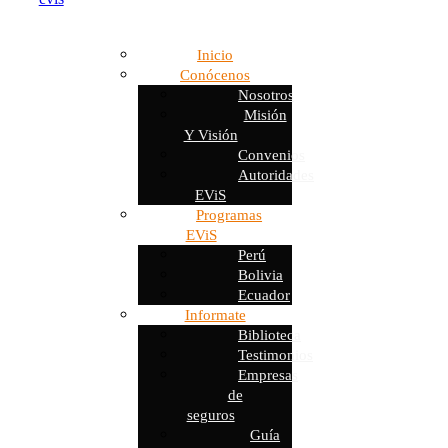
Inicio
Conócenos
Nosotros
Misión
Y Visión
Convenios
Autoridades
EViS
Programas
EViS
Perú
Bolivia
Ecuador
Informate
Biblioteca
Testimonios
Empresas
de
seguros
Guía