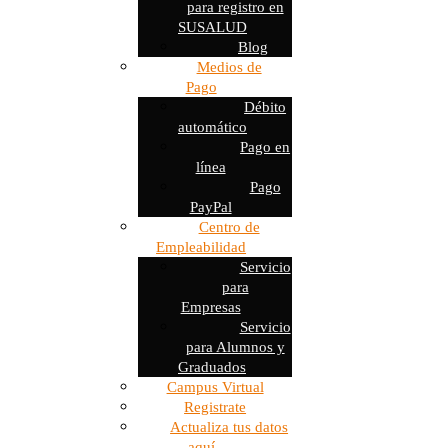
para registro en
SUSALUD
Blog
Medios de
Pago
Débito
automático
Pago en
línea
Pago
PayPal
Centro de
Empleabilidad
Servicio
para
Empresas
Servicio
para Alumnos y
Graduados
Campus Virtual
Registrate
Actualiza tus datos
aquí